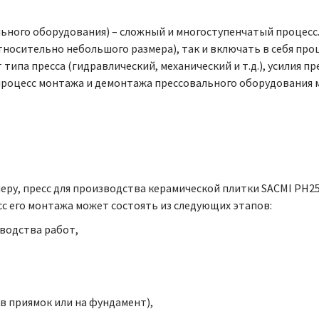
ьного оборудования) – сложный и многоступенчатый процесс.
относительно небольшого размера), так и включать в себя про
типа пресса (гидравлический, механический и т.д.), усилия п
ь процесс монтажа и демонтажа прессовального оборудования м
меру, пресс для производства керамической плитки SACMI PH259
сс его монтажа может состоять из следующих этапов:
зводства работ,
в приямок или на фундамент),