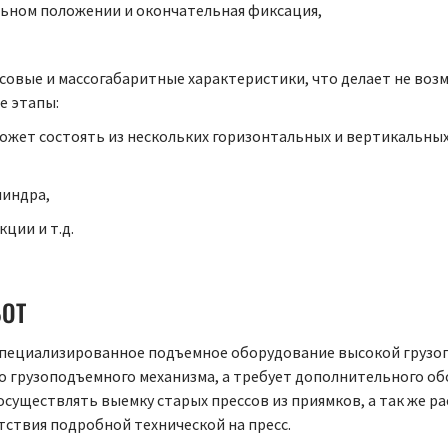
ьном положении и окончательная фиксация,
весовые и массогабаритные характеристики, что делает не во
е этапы:
может состоять из нескольких горизонтальных и вертикальны
линдра,
ции и т.д.
БОТ
пециализированное подъемное оборудование высокой грузоп
о грузоподъемного механизма, а требует дополнительного о
осуществлять выемку старых прессов из приямков, а так же 
тствия подробной технической на пресс.