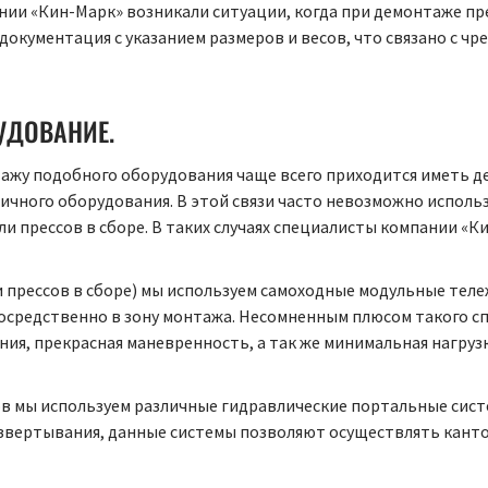
нии «Кин-Марк» возникали ситуации, когда при демонтаже пр
документация с указанием размеров и весов, что связано с ч
УДОВАНИЕ.
ажу подобного оборудования чаще всего приходится иметь де
ичного оборудования. В этой связи часто невозможно испол
и прессов в сборе. В таких случаях специалисты компании «
 прессов в сборе) мы используем самоходные модульные теле
посредственно в зону монтажа. Несомненным плюсом такого с
ния, прекрасная маневренность, а так же минимальная нагруз
ов мы используем различные гидравлические портальные сист
вертывания, данные системы позволяют осуществлять кантов