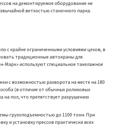
ессов на демонтируемое оборудование не
резвычайной ветхостью станочного парка.
ло с крайне ограниченными условиями цехов, в
ьзовать традиционные автокраны для
Кин-Марк» используют специальное такелажное
жки с возможностью разворота на месте на 180
пособа (в отличие от обычных роликовых
ка на пол, что препятствует разрушению
емы грузоподъемностью до 1100 тонн. При
ку и установку прессов практически всех