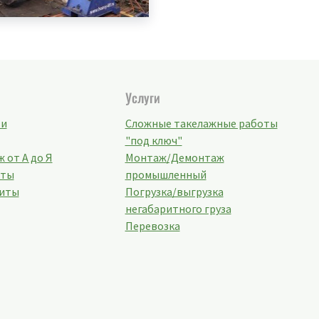
Услуги
ти
Сложные такелажные работы
"под ключ"
 от А до Я
Монтаж/Демонтаж
кты
промышленный
иты
Погрузка/выгрузка
негабаритного груза
Перевозка