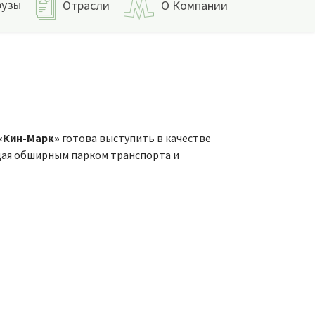
рузы
Отрасли
О Компании
«Кин-Марк»
готова выступить в качестве
дая обширным парком транспорта и