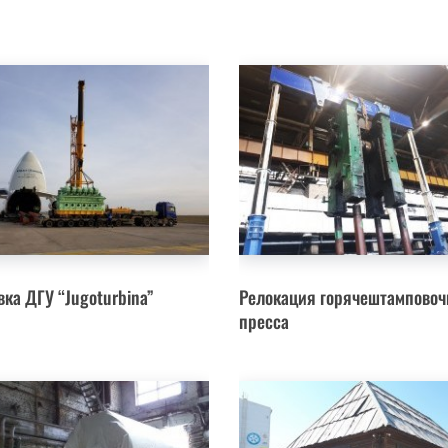
вка ДГУ “Jugoturbina”
Релокация горячештамповоч
пресса