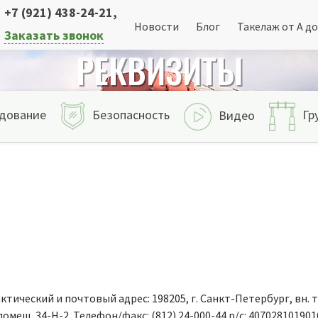
+7 (921) 438-24-21
,
Новости
Блог
Такелаж от А до
Заказать звонок
РЕКВИЗИТЫ
дование
Безопасность
Гр
Видео
ический и почтовый адрес: 198205, г. Санкт-Петербург, вн. т
 1, помещ. 34-Н-2. Телефон/факс: (812) 24-000-44 р/с: 407028