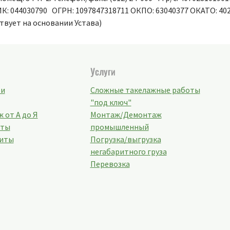
БИК: 044030790 ОГРН: 1097847318711 ОКПО: 63040377 ОКАТО: 40
ствует на основании Устава)
Услуги
ти
Сложные такелажные работы
"под ключ"
 от А до Я
Монтаж/Демонтаж
кты
промышленный
иты
Погрузка/выгрузка
негабаритного груза
Перевозка