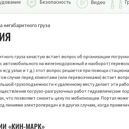
удование
Безопасность
Г
Видео
а негабаритного груза
ИЯ
тного груза зачастую встает вопрос об организации погрузки,
, с автомобильного на железнодорожный и наоборот) перевозим
х ж/д узлах и т.д.) этот вопрос решается при помощи стацион
том случае перед клиентами (или перевозчиками) встает вопр
ьшой грузоподъемности к удаленному месту делает эти рабо
существления погрузо-разгрузочных работ гидравлические по
х, что позволяет снизить цену по мобилизации. Портал може
под линиями электропередач и в других случаях, когда примен
ИИ «КИН-МАРК»