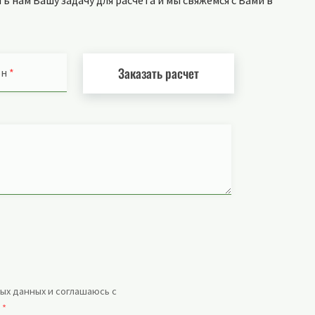
 нам Вашу задачу для расчета и мы свяжемся с Вами в
Заказать расчет
он
*
ых данных и соглашаюсь с
.
*