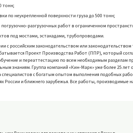
 тонн;
ки по неукрепленной поверхности груза до 500 тонн;
 погрузочно-разгрузочных работ в ограниченном пространств
тов под мостами, эстакадами, трубопроводами.
вии с российским законодательством или законодательством 
абатывается Проект Производства Работ (ППР), который согл
обучение и переаттестацию по всем необходимым разделам 
ьным знаниям. Группа компаний «Кин-Марк» уже более 25 лет 
а специалистов с богатым опытом выполнения подобных рабо
х России и ближнего зарубежья. Все работы, производимые н