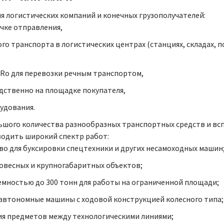
я логистических компаний и конечных грузополучателей:
чке отправления,
 транспорта в логистических центрах (станциях, складах, пор
Ro для перевозки речным транспортом,
дственно на площадке покупателя,
удования.
ьшого количества разнообразных транспортных средств и в
водить широкий спектр работ:
во для буксировки спецтехники и других несамоходных машин
овесных и крупногабаритных объектов;
емностью до 300 тонн для работы на ограниченной площади;
автономные машины с ходовой конструкцией колесного типа;
я предметов между технологическими линиями;