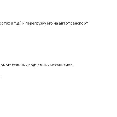
тах и т.д.) и перегрузку его на автотранспорт
спомогательных подъемных механизмов,
;