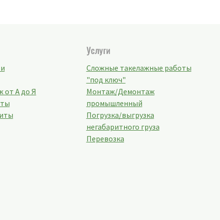
Услуги
ти
Сложные такелажные работы
"под ключ"
 от А до Я
Монтаж/Демонтаж
кты
промышленный
иты
Погрузка/выгрузка
негабаритного груза
Перевозка