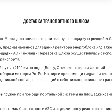
ДОСТАВКА ТРАНСПОРТНОГО ШЛЮЗА
Кин-Марк» доставили на строительную площадку строящейся 
, предназначенное для здания реактора энергоблока №2. Тяж
ощадки АО «Тяжмаш». Перевозка шлюза осуществлялась с исп
транспорта.
путь в 2100 км по воде (Волгу, Онежское озеро и Финский за
с баржи методом Ро-Ро. На пирсе при помощи гидравлическог
подвижной состав, включающий в себя низкопрофильное тран
 выгружен при помощи портальной системы на площадке хран
системам безопасности АЭС и отделяет зону реактора от чис