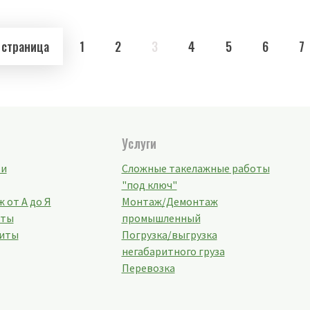
 страница
1
2
3
4
5
6
7
Услуги
ти
Сложные такелажные работы
"под ключ"
 от А до Я
Монтаж/Демонтаж
кты
промышленный
иты
Погрузка/выгрузка
негабаритного груза
Перевозка