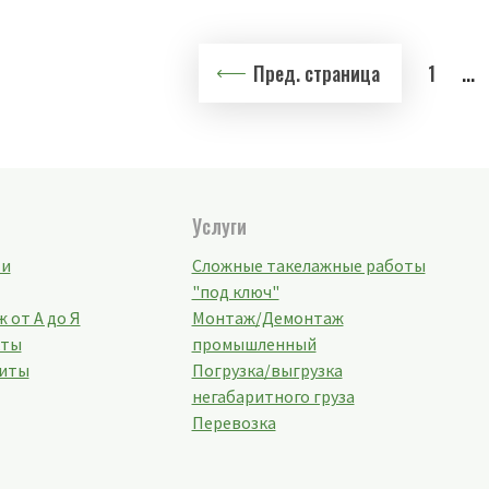
Пред. страница
1
...
Услуги
ти
Сложные такелажные работы
"под ключ"
 от А до Я
Монтаж/Демонтаж
кты
промышленный
иты
Погрузка/выгрузка
негабаритного груза
Перевозка