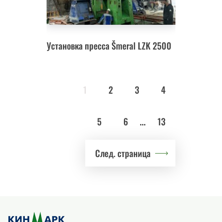
Установка пресса Šmeral LZK 2500
1
2
3
4
5
6
...
13
След. страница