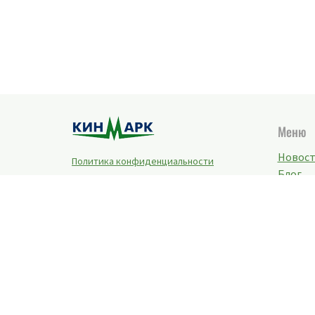
Меню
Новос
Политика конфиденциальности
Блог
Грузы
Такелаж
Отрасли
Оборудование
Конта
Безопасность
Реквиз
Видео
© 1991-2025 Heavy-Lift.ru. При
копированиии материалов ссылка на
сайт обязательна.
190121, Россия,
Санкт-Петербург
,
набережная канала Грибоедова, д. 148-
150
.