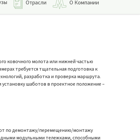
узы
Отрасли
О Компании
ого ковочного молота или нижней частью
азмерах требуется тщательная подготовка к
хнологий, разработка и проверка маршрута.
и установку шаботов в проектное положение –
бот по демонтажу/перемещению/монтажу
ходными модульными тележками, способными