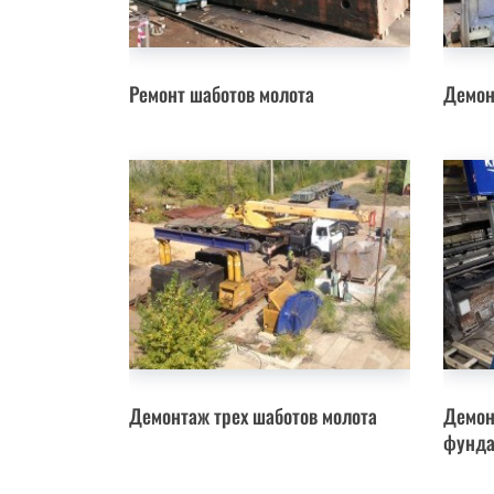
Ремонт шаботов молота
Демон
Демонтаж трех шаботов молота
Демон
фунда