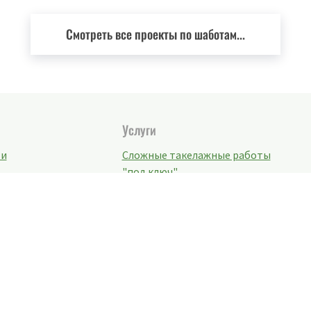
Смотреть все проекты по шаботам...
Услуги
ти
Сложные такелажные работы
"под ключ"
 от А до Я
Монтаж/Демонтаж
кты
промышленный
иты
Погрузка/выгрузка
негабаритного груза
Перевозка