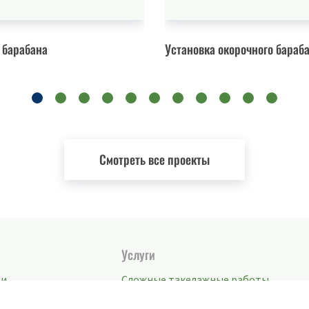
 барабана
Установка окорочного бараб
Смотреть все проекты
Услуги
ти
Сложные такелажные работы
"под ключ"