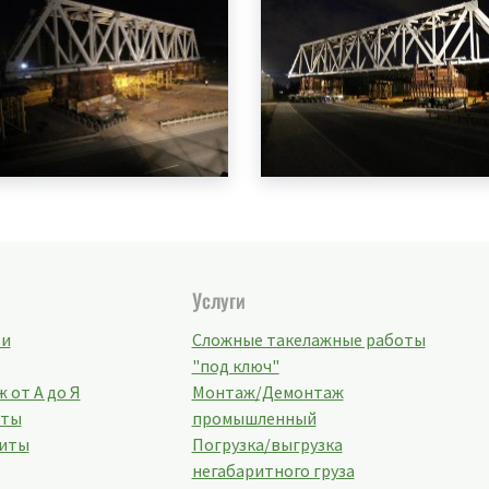
Услуги
ти
Сложные такелажные работы
"под ключ"
 от А до Я
Монтаж/Демонтаж
кты
промышленный
иты
Погрузка/выгрузка
негабаритного груза