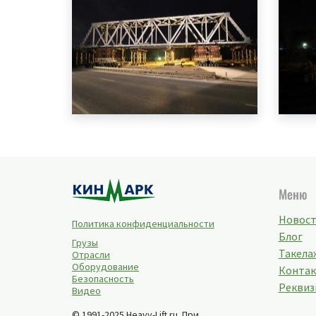
Меню
Новос
Политика конфиденциальности
Блог
Грузы
Такелаж
Отрасли
Оборудование
Конта
Безопасность
Реквиз
Видео
© 1991-2025 Heavy-Lift.ru. При