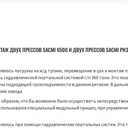
ТАЖ ДВУХ ПРЕССОВ SACMI 6500 И ДВУХ ПРЕССОВ SACMI PH3
лось погрузка на ж/д тупике, перемещение в цех и монтаж пр
сь гидравлической портальной системой г/п 360 тонн. Это по
ана подходящей грузоподъемности в данном регионе. В даль
рию завода.
образом, что бы возможно было осуществить непосредственн
 использовался специальный модульный прицеп, при управлен
лялось при помощи гидравлических портальных систем. Эта т