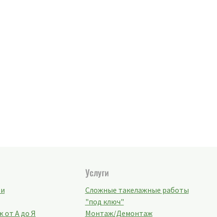
Услуги
ти
Сложные такелажные работы
"под ключ"
 от А до Я
Монтаж/Демонтаж