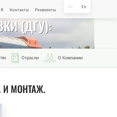
Ru
En
 Я
Контакты
Реквизиты
КИ (ДГУ):
.
узы
Отрасли
О Компании
А И МОНТАЖ.