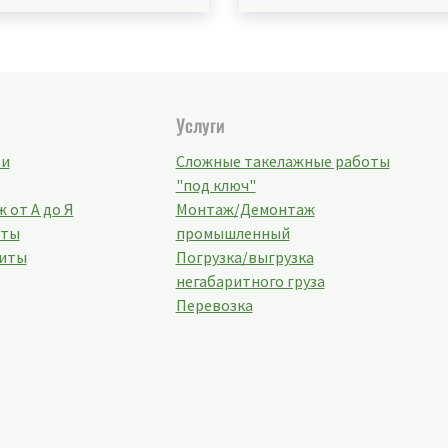
Услуги
ти
Сложные такелажные работы
"под ключ"
 от А до Я
Монтаж/Демонтаж
кты
промышленный
иты
Погрузка/выгрузка
негабаритного груза
Перевозка