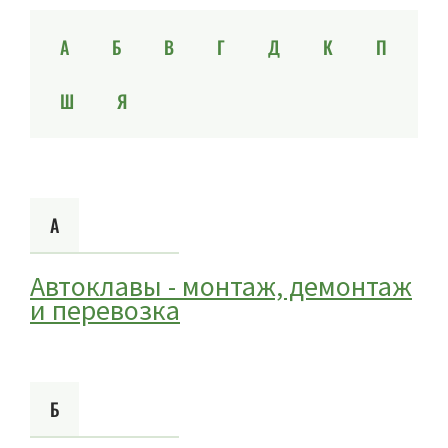
А
Б
В
Г
Д
К
П
Ш
Я
А
Автоклавы - монтаж, демонтаж
и перевозка
Б