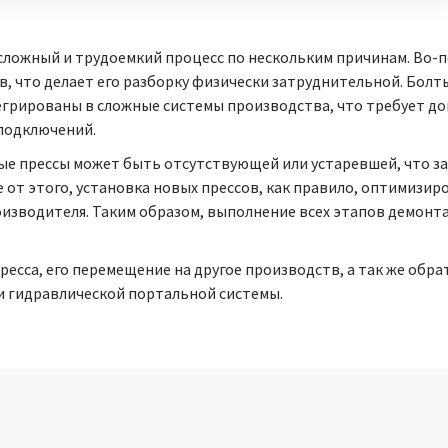
сложный и трудоемкий процесс по нескольким причинам. Во-п
 что делает его разборку физически затруднительной. Болты 
егрированы в сложные системы производства, что требует д
подключений.
рые прессы может быть отсутствующей или устаревшей, что з
е от этого, установка новых прессов, как правило, оптимизи
зводителя. Таким образом, выполнение всех этапов демонта
сса, его перемещение на другое производств, а так же обрат
 гидравлической портальной системы.