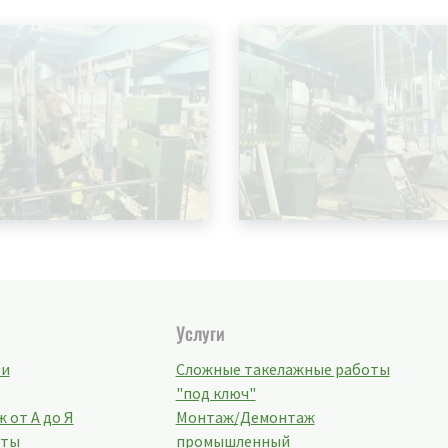
Услуги
ти
Сложные такелажные работы
"под ключ"
 от А до Я
Монтаж/Демонтаж
кты
промышленный