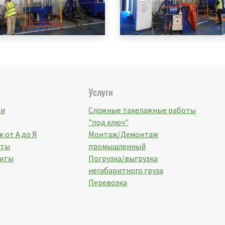
Услуги
ти
Сложные такелажные работы
"под ключ"
 от А до Я
Монтаж/Демонтаж
кты
промышленный
иты
Погрузка/выгрузка
негабаритного груза
Перевозка