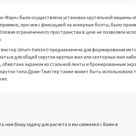
но-Марк» была осуществлена установка крутильной машины об
приямок, при чем с фиксацией на анкерные болты, было прин
. Условия ограниченного пространства в цехе не позволяли ис
.
вистер (drum-twister) предназначено для формирования мето
ваться для общей скрутки круглых жил или секторных жил каб
 обмотана экраном из стальной ленты и бронированным экра
скрутки типа Драм-Твистер также может быть использована 
жил.
 нам Вашу задачу для расчета и мы свяжемся с Вами в