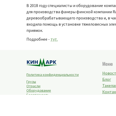
В 2018 году специалисты и оборудование компа
для производства фанеры финской компании R
деревообрабатывающего производства и, в час
входила помощь в установке тяжеловесных эле
приямок.
Подробнее -
тут.
Меню
Новос
Политика конфиденциальности
Блог
Грузы
Такелаж
Отрасли
Оборудование
Конта
Безопасность
Реквиз
Видео
© 1991-2025 Heavy-Lift.ru. При
копированиии материалов ссылка на