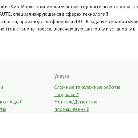
нии «Кин-Марк» принимали участие в проекте по
установке пр
AUTE, специализирующейся в сферах технологий
тности, производства фанеры и ЛВЛ. В задачу компании «Ки
ментов станины пресса, включающую кантовку и установку в
Услуги
ти
Сложные такелажные работы
"под ключ"
 от А до Я
Монтаж/Демонтаж
кты
промышленный
иты
Погрузка/выгрузка
негабаритного груза
Перевозка