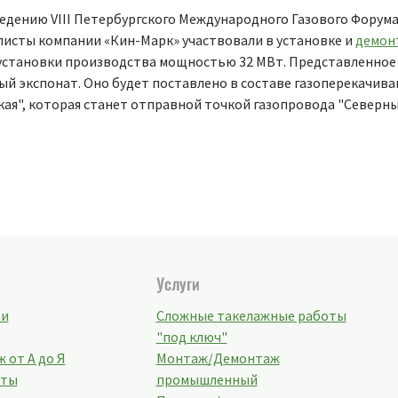
ведению VIII Петербургского Международного Газового Форума
листы компании «Кин-Марк» участвовали в установке и
демон
 установки производства мощностью 32 МВт. Представленное
ый экспонат. Оно будет поставлено в составе газоперекачив
кая", которая станет отправной точкой газопровода "Северн
Услуги
ти
Сложные такелажные работы
"под ключ"
 от А до Я
Монтаж/Демонтаж
кты
промышленный