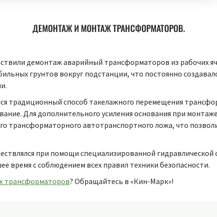
ДЕМОНТАЖ И МОНТАЖ ТРАНСФОРМАТОРОВ.
ествили демонтаж аварийный трансформаторов из рабочих яч
абильных грунтов вокруг подстанции, что постоянно создава
и.
ялся традиционный способ такелажного перемещения трансфо
нование. Для дополнительного усиления основания при монта
го трансформаторного автотранспортного ложа, что позволи
ствлялся при помощи специализированной гидравлической с
ее время с соблюдением всех правил техники безопасности.
ж трансформаторов
? Обращайтесь в «Кин-Марк»!