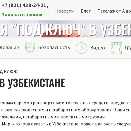
+7 (921) 438-24-21
,
Новости
Блог
Такелаж от А до
Заказать звонок
Я "ПОД КЛЮЧ" В УЗБЕ
дование
Безопасность
Гр
Видео
д ключ»
В УЗБЕКИСТАНЕ
рным парком транспортных и такелажных средств, предлагает
монтажу тяжеловесного и негабаритного оборудования. Наши
 тяжелыми, негабаритными и проектными грузами.
н-Марк» готова оказать в Узбекистане, может включать следу