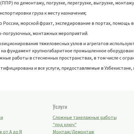
ППР) по демонтажу, погрузке, перегрузке, выгрузке, монтаж
спортировки груза к месту назначения;
о России, морской фрахт, экспедирование в портах, помощь
о-погрузочных, монтажных мероприятий.
озиционирования тяжеловесных узлов и агрегатов использую
ь на фундамент крупногабаритное промышленное оборудовани
ые работы в стесненных пространствах, в том числе с огра
тифицирована и все услуги, предоставляемые в Узбекистане,
Услуги
ти
Сложные такелажные работы
"под ключ"
 от А до Я
Монтаж/Демонтаж