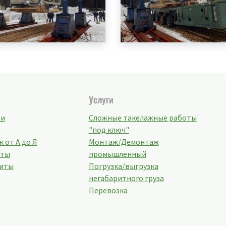
Услуги
ти
Сложные такелажные работы
"под ключ"
 от А до Я
Монтаж/Демонтаж
кты
промышленный
иты
Погрузка/выгрузка
негабаритного груза
Перевозка