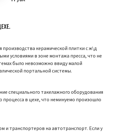
ЕХЕ.
я производства керамической плитки с ж\д
ми условиями в зоне монтажа пресса, что не
темах было невозможно ввиду малой
авлической портальной системы.
ание специального такелажного оборудования
 процесса в цехе, что неминуемо произошло
рм и транспортеров на автотранспорт. Если у