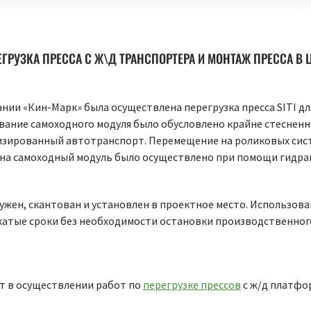
ЕГРУЗКА ПРЕССА С Ж\Д ТРАНСПОРТЕРА И МОНТАЖ ПРЕССА В Ц
нии «Кин-Марк» была осуществлена перегрузка пресса SITI дл
ание самоходного модуля было обусловлено крайне стесненны
изированный автотранспорт. Перемещение на роликовых сис
са на самоходный модуль было осуществлено при помощи гидр
ужен, скантован и установлен в проектное место. Использов
атые сроки без необходимости остановки производственного
т в осуществлении работ по
перегрузке прессов
с ж/д платфо