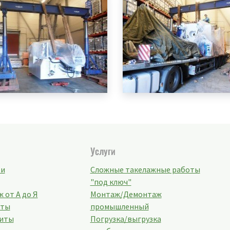
Услуги
ти
Сложные такелажные работы
"под ключ"
 от А до Я
Монтаж/Демонтаж
кты
промышленный
иты
Погрузка/выгрузка