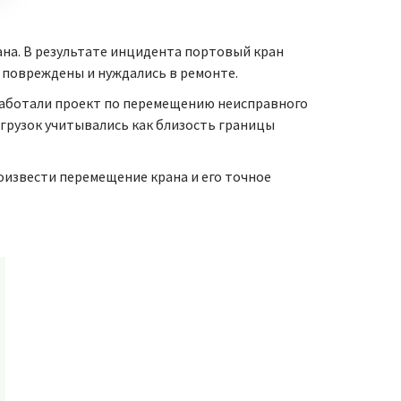
ана. В результате инцидента портовый кран
и повреждены и нуждались в ремонте.
работали проект по перемещению неисправного
агрузок учитывались как близость границы
извести перемещение крана и его точное