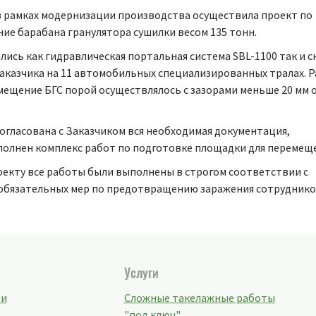
 в рамках модернизации производства осуществила проект по
ие барабана гранулятора сушилки весом 135 тонн.
ись как гидравлическая портальная система SBL-1100 так и 
Заказчика на 11 автомобильных специализированных тралах. 
мещение БГС порой осуществлялось с зазорами меньше 20 мм 
согласована с Заказчиком вся необходимая документация,
полнен комплекс работ по подготовке площадки для перемещ
оекту все работы были выполнены в строгом соответствии с
 обязательных мер по предотвращению заражения сотрудник
Услуги
ти
Сложные такелажные работы
"под ключ"