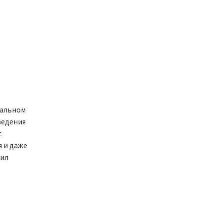
тальном
ведения
с
 и даже
вил