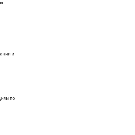
ля
ании и
циям по