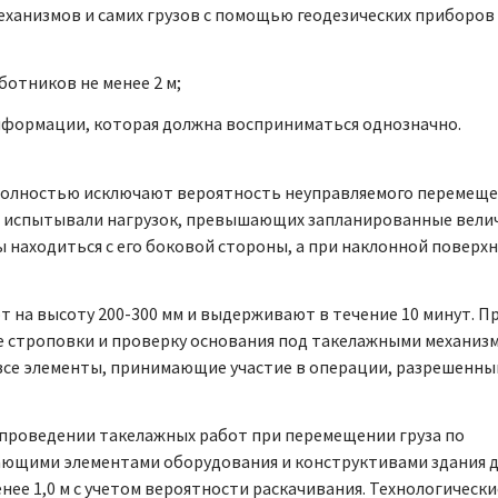
анизмов и самих грузов с помощью геодезических приборов
отников не менее 2 м;
нформации, которая должна восприниматься однозначно.
полностью исключают вероятность неуправляемого перемещ
 не испытывали нагрузок, превышающих запланированные вели
находиться с его боковой стороны, а при наклонной поверхн
 на высоту 200-300 мм и выдерживают в течение 10 минут. П
 строповки и проверку основания под такелажными механизм
все элементы, принимающие участие в операции, разрешенн
 проведении такелажных работ при перемещении груза по
пающими элементами оборудования и конструктивами здания 
менее 1,0 м с учетом вероятности раскачивания. Технологически