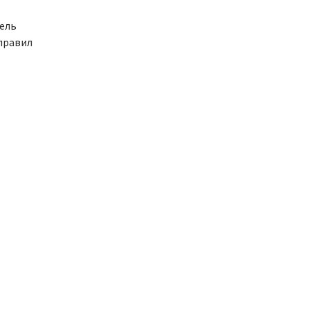
ель
 правил