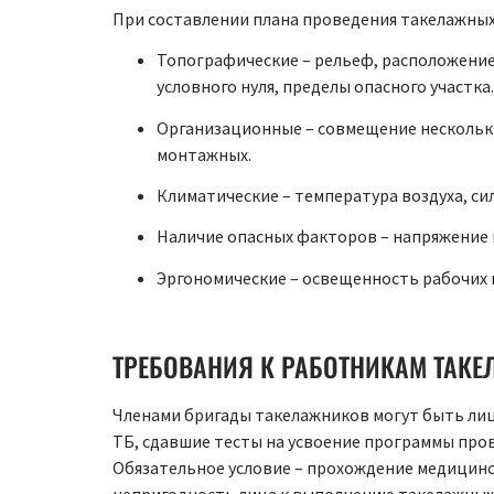
При составлении плана проведения такелажны
Топографические – рельеф, расположени
условного нуля, пределы опасного участка.
Организационные – совмещение нескольк
монтажных.
Климатические – температура воздуха, сил
Наличие опасных факторов – напряжение 
Эргономические – освещенность рабочих 
ТРЕБОВАНИЯ К РАБОТНИКАМ ТАК
Членами бригады такелажников могут быть лица
ТБ, сдавшие тесты на усвоение программы про
Обязательное условие – прохождение медицинс
непригодность лица к выполнению такелажных