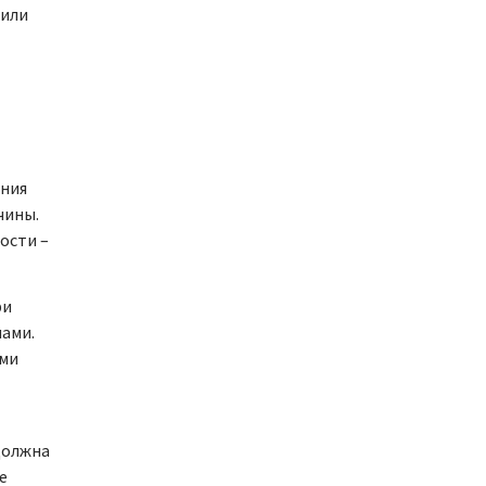
 или
ения
чины.
ости –
ри
ами.
ыми
должна
е