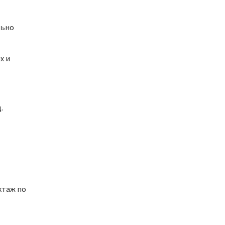
льно
х и
д.
ктаж по