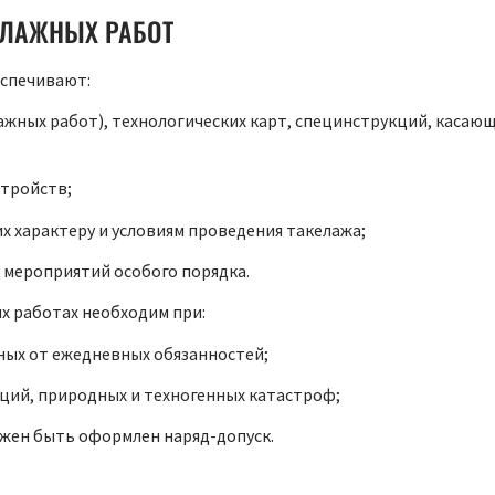
ЕЛАЖНЫХ РАБОТ
еспечивают:
ажных работ), технологических карт, специнструкций, касаю
стройств;
 характеру и условиям проведения такелажа;
 мероприятий особого порядка.
х работах необходим при:
ных от ежедневных обязанностей;
ций, природных и техногенных катастроф;
жен быть оформлен наряд-допуск.