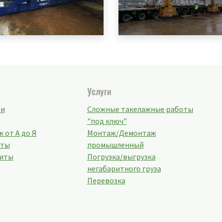
Услуги
ти
Сложные такелажные работы
"под ключ"
 от А до Я
Монтаж/Демонтаж
кты
промышленный
иты
Погрузка/выгрузка
негабаритного груза
Перевозка