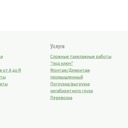
Услуги
ти
Сложные такелажные работы
"под ключ"
 от А до Я
Монтаж/Демонтаж
кты
промышленный
иты
Погрузка/выгрузка
негабаритного груза
Перевозка