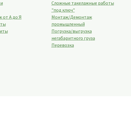
ти
Сложные такелажные работы
"под ключ"
 от А до Я
Монтаж/Демонтаж
кты
промышленный
иты
Погрузка/выгрузка
негабаритного груза
Перевозка