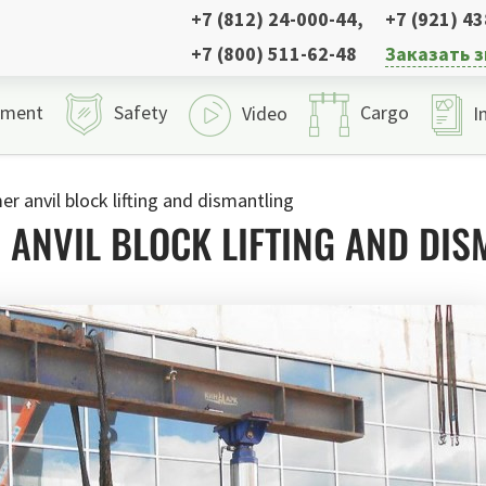
+7 (812) 24-000-44
,
+7 (921) 4
+7 (800) 511-62-48
Заказать 
pment
Safety
Cargo
Video
I
 anvil block lifting and dismantling
ANVIL BLOCK LIFTING AND DIS