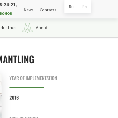
38-24-21
,
Ru
En
News
Contacts
звонок
ndustries
About
MANTLING
YEAR OF IMPLEMENTATION
2016